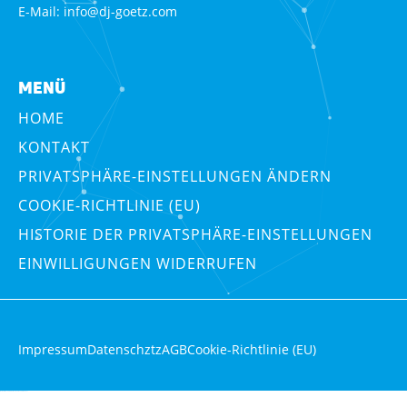
E-Mail:
info@
dj-goetz.com
MENÜ
HOME
KONTAKT
PRIVATSPHÄRE-EINSTELLUNGEN ÄNDERN
COOKIE-RICHTLINIE (EU)
HISTORIE DER PRIVATSPHÄRE-EINSTELLUNGEN
EINWILLIGUNGEN WIDERRUFEN
Impressum
Datenschztz
AGB
Cookie-Richtlinie (EU)
WordPress Cookie-Hinweis von Real Cookie Banner